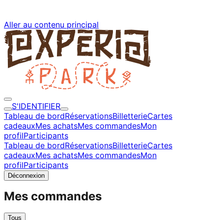
Aller au contenu principal
S'IDENTIFIER
Tableau de bord
Réservations
Billetterie
Cartes
cadeaux
Mes achats
Mes commandes
Mon
profil
Participants
Tableau de bord
Réservations
Billetterie
Cartes
cadeaux
Mes achats
Mes commandes
Mon
profil
Participants
Déconnexion
Mes commandes
Tous