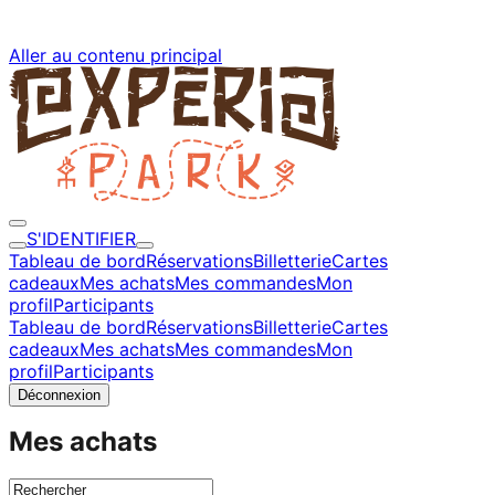
Aller au contenu principal
S'IDENTIFIER
Tableau de bord
Réservations
Billetterie
Cartes
cadeaux
Mes achats
Mes commandes
Mon
profil
Participants
Tableau de bord
Réservations
Billetterie
Cartes
cadeaux
Mes achats
Mes commandes
Mon
profil
Participants
Déconnexion
Mes achats